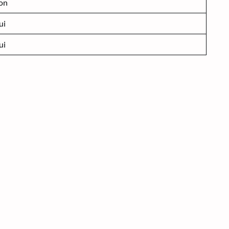
on
ui
ui